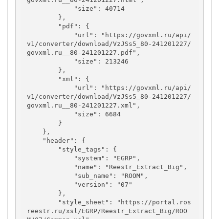
            "size": 40714

        },

        "pdf": {

            "url": "https://govxml.ru/api/
v1/converter/download/VzJSs5_80-241201227/
govxml.ru__80-241201227.pdf",

            "size": 213246

        },

        "xml": {

            "url": "https://govxml.ru/api/
v1/converter/download/VzJSs5_80-241201227/
govxml.ru__80-241201227.xml",

            "size": 6684

        }

    },

    "header": {

        "style_tags": {

            "system": "EGRP",

            "name": "Reestr_Extract_Big",

            "sub_name": "ROOM",

            "version": "07"

        },

        "style_sheet": "https://portal.ros
reestr.ru/xsl/EGRP/Reestr_Extract_Big/ROO