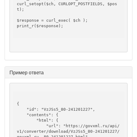
curl_setopt($ch, CURLOPT_POSTFIELDS, $pos
t);

$response = curl_exec( $ch );

print_r($response);

Пример ответа
{

    "id": "VzJSs5_80-241201227",

    "contents": {

        "html": {

            "url": "https://govxml.ru/api/
v1/converter/download/VzJSs5_80-241201227/
govxml.ru__80-241201227.html",
