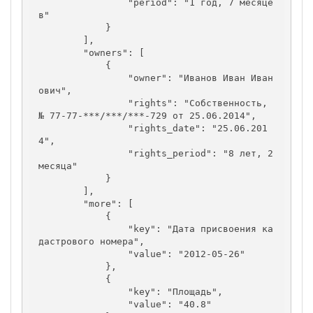
                "period": "1 год, 7 месяце
в"

            }

        ],

        "owners": [

            {

                "owner": "Иванов Иван Иван
ович",

                "rights": "Собственность, 
№ 77-77-***/***/***-729 от 25.06.2014",

                "rights_date": "25.06.201
4",

                "rights_period": "8 лет, 2 
месяца"

            }

        ],

        "more": [

            {

                "key": "Дата присвоения ка
дастрового номера",

                "value": "2012-05-26"

            },

            {

                "key": "Площадь",

                "value": "40.8"
