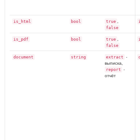
,
is_html
bool
true
false
,
is_pdf
bool
true
false
-
document
string
extract
выписка,
-
report
отчёт