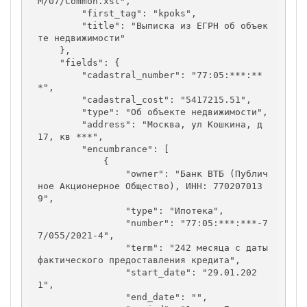
M/07/Common.xsl",

        "first_tag": "kpoks",

        "title": "Выписка из ЕГРН об объек
те недвижимости"

    },

    "fields": {

        "cadastral_number": "77:05:***:**
*",

        "cadastral_cost": "5417215.51",

        "type": "Об объекте недвижимости",

        "address": "Москва, ул Кошкина, д 
17, кв ***",

        "encumbrance": [

            {

                "owner": "Банк ВТБ (Публич
ное Акционерное Общество), ИНН: 770207013
9",

                "type": "Ипотека",

                "number": "77:05:***:***-7
7/055/2021-4",

                "term": "242 месяца с даты 
фактического предоставления кредита",

                "start_date": "29.01.202
1",

                "end_date": "",
