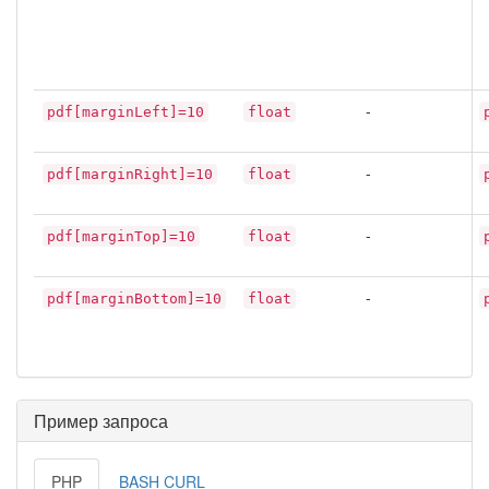
-
pdf[marginLeft]=10
float
-
pdf[marginRight]=10
float
-
pdf[marginTop]=10
float
-
pdf[marginBottom]=10
float
Пример запроса
PHP
BASH CURL