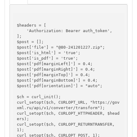
$headers = [

    'Authorization: Bearer auth_token',

];

$post = [];

$post['file'] = "@80-241201227.zip";

$post['is_html'] = 'true';

$post['is_pdf'] = 'true';

$post['pdf[marginLeft]'] = 0.4;

$post['pdf[marginRight]'] = 0.4;

$post['pdf[marginTop]'] = 0.4;

$post['pdf[marginBottom]'] = 0.4;

$post['pdf[orientation]'] = "auto";

$ch = curl_init();

curl_setopt($ch, CURLOPT_URL, "https://gov
xml.ru/api/v1/converter/transform");

curl_setopt($ch, CURLOPT_HTTPHEADER, $head
ers);

curl_setopt($ch, CURLOPT_RETURNTRANSFER, 
1);

curl_setopt($ch, CURLOPT_POST, 1);
